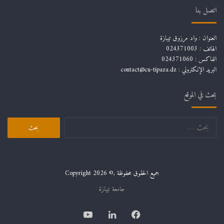
اتصل بنا
العنوان : واد مرزوق تيبازة
الهاتف : 024371003
الفاكس : 024371060
البريد الإلكتروني :
contact@cu-tipaza.dz
بحث في الموقع
البحث
عن:
جميع الحقوق محفوظة ,© Copyright 2026
جامعة تيبازة
فيسبوك
لينكدإن
يوتيوب