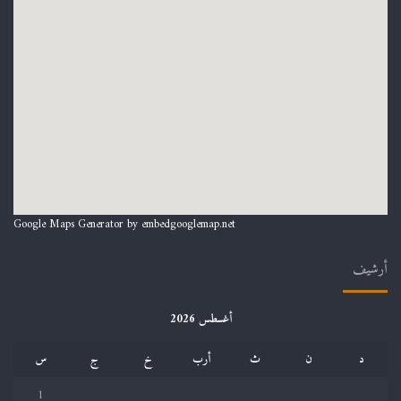
Google Maps Generator by
embedgooglemap.net
أرشيف
أغسطس 2026
د
ن
ث
أرب
خ
ج
س
1