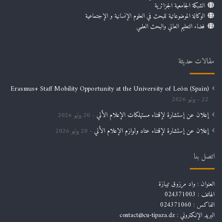
الشبكة الجامعية الجزائرية
الوكالة الموضوعاتية للبحث في العلوم الإنسانية و الإجتماعية
فضاء التعليم العالي والبحث العلمي
مقالات حديثة
Erasmus+ Staff Mobility Opportunity at the University of León (Spain)
22 يوليو 2026
إعلان عن إستشارة لإقتناء مستهلكات الإعلام الألي
20 يوليو 2026
إعلان عن إستشارة لإقتناء عتاد ولوازم الإعلام الألي
20 يوليو 2026
اتصل بنا
العنوان : واد مرزوق تيبازة
الهاتف : 024371003
الفاكس : 024371060
البريد الإلكتروني :
contact@cu-tipaza.dz