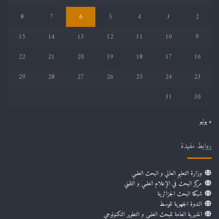
8
7
6
5
4
3
2
15
14
13
12
11
10
9
22
21
20
19
18
17
16
29
28
27
26
25
24
23
31
30
« يوليو
روابط مفيدة
وزارة التعليم العالي و البحث العلمي
مركز البحث في الإعلام العلمي و التقني
شبكة البحث الجزائرية
الندوة الجهوية للوسط
المديرية العامة للبحث العلمي و التطوير التكنولوجي