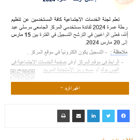
اظهر المزيد
رابط التسجيل :
https://forms.gle/dXjP7uTUbEVpXGu49