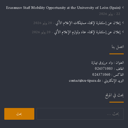
Erasmus+ Staff Mobility Opportunity at the University of León (Spain)
22 يوليو 2026
إعلان عن إستشارة لإقتناء مستهلكات الإعلام الألي
20 يوليو 2026
إعلان عن إستشارة لإقتناء عتاد ولوازم الإعلام الألي
20 يوليو 2026
اتصل بنا
العنوان : واد مرزوق تيبازة
الهاتف : 024371003
الفاكس : 024371060
البريد الإلكتروني :
contact@cu-tipaza.dz
بحث في الموقع