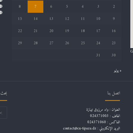
8
7
6
5
4
3
2
15
14
13
12
11
10
9
22
21
20
19
18
17
16
29
28
27
26
25
24
23
G
31
30
« يوليو
اتصل بنا
بحث ف
العنوان : واد مرزوق تيبازة
الهاتف : 024371003
الفاكس : 024371060
البريد الإلكتروني :
contact@cu-tipaza.dz