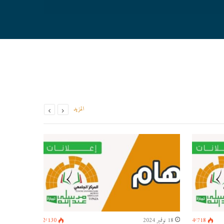
المزيد
4٬718
18 نوفمبر 2024
2٬130
11 نوفمبر 2024