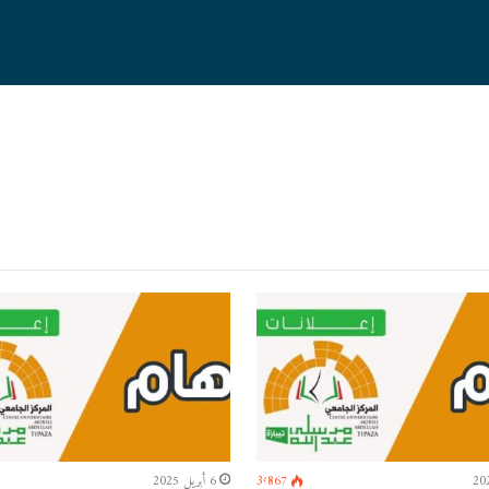
3٬867
6 أبريل 2025