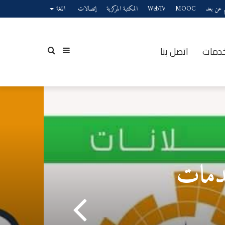
يم عن بعد
MOOC
WebTv
المكتبة المركزية
إتصالات
اللغة
خدمات
اتصل بنا
إضافة
بحث
عمود
عن
خدمات
جانبي