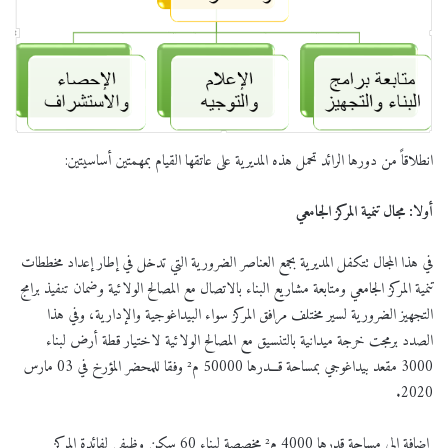
انطلاقاً من دورها الرائد تحمل هذه المديرية على عاتقها القيام بمهمتين أساسيتين:
أولا: مجال تنمية المركز الجامعي
في هذا المجال تتكفل المديرية بجمع العناصر الضرورية التي تدخل في إطار إعداد مخططات
تنمية المركز الجامعي ومتابعة مشاريع البناء بالاتصال مع المصالح الولائية وضمان تنفيذ برامج
التجهيز الضرورية لسير مختلف مرافق المركز سواء البيداغوجية والإدارية، وفي هذا
الصدد برمجت خرجة ميدانية بالتنسيق مع المصالح الولائية لاختيار قطة أرض لبناء
3000 مقعد بيداغوجي بمساحة قـــدرها 50000 م² وفقا للمحضر المؤرخ في 03 مارس
2020.
إضافة إلى مساحة قدرها 4000 م² مخصصة لبناء 60 سكن وظيفي لفائدة المركز