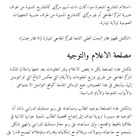
-استلام المشاريع المنجزة سواءكانت ذات تسيير مركزي كالمشاريع المسيرة من طرف
مديرية المركز الجامعي أو غير مركزي كالمشاريع المسيرة من طرف مديرية التجهيزات
العمومية لولاية تيبازة.
-التكفل بتجهيز مخابر البحث العلمي التابعة للمركز الجامعي لتيبازة (6 مخابر بحث).
مصلحة الاعلام والتوجيه
تتكفل هذه المصلحة بكل ما يخص الاعلام ونشر المعلومات بعد جمعها وانتقائها لفائدة
المركز الجامعي عن طريق توزيع المعلومات والأرقام التي تعكس النتائج التي تم التوصل
إليها. وتستغل في هذا الخصوص جميع الوسائل المتاحة كمواقع التواصل الاجتماعي
والأبواب المفتوحة والأيام الدراسية.
وتتكفل هذه المصلحة بتوجيه الطالب ومساعدته على رسم مستقبله الدراسي ذلك أن
التوجيه هو سيرورة تربوية تهدف إلى إنضاج شخصية الطالب بتنمية جوانبها الذاتية في
علاقتها بالمحيط والمجتمع، وإلى مساعدته على رسم معالم مستقبله الدراسي والمهني بشكل
ينسجم مع حاجياته وميولاته، ويتلائم مع إمكانياته وقدراته ومؤهلاته ليصبح قادرا على