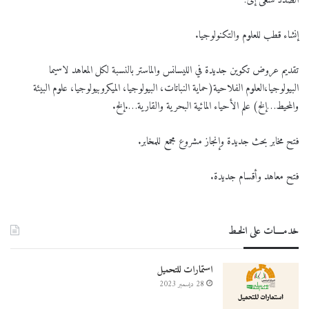
الصدد نسعى إلى:
إنشاء قطب للعلوم والتكنولوجيا.
تقديم عروض تكوين جديدة في الليسانس والماستر بالنسبة لكل المعاهد لاسيما
البيولوجيا،العلوم الفلاحية(حماية النباتات، البيولوجيا، الميكروبيولوجيا، علوم البيئة
والمحيط…إلخ) علم الأحياء المائية البحرية والقارية….إلخ.
فتح مخابر بحث جديدة وإنجاز مشروع مجمع للمخابر.
فتح معاهد وأقسام جديدة.
خدمــــات على الخـط
استمارات للتحميل
28 ديسمبر 2023