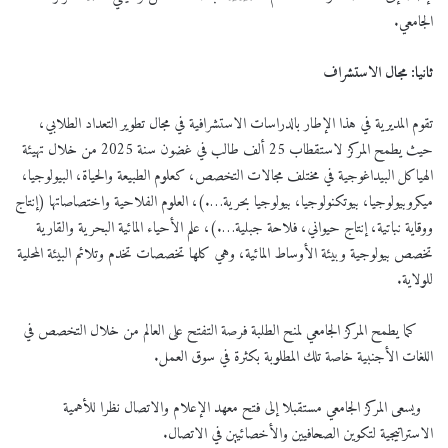
الجامعي.
ثانيا: مجال الاستشراف
تقوم المديرية في هذا الإطار بالدراسات الاستشرافية في مجال تطوير التعداد الطلابي،
حيث يطمح المركز لاستقطاب 25 ألف طالب في غضون سنة 2025 من خلال تهيئة
الهياكل البيداغوجية في مختلف مجالات التخصص، كعلوم الطبيعة والحياة، البيولوجيا،
ميكروبيولوجيا، بيوتكنولوجيا، بيولوجيا بحرية….)، العلوم الفلاحية واختصاصاتها (إنتاج
ووقاية نباتية، إنتاج حيواني، فلاحة جبلية….)، علم الأحياء المائية البحرية والقارية
تخصص بيولوجية وبيئة الأوساط المائية، وهي كلها تخصصات تخدم وتلائم البيئة المحلية
للولاية.
كما يطمح المركز الجامعي لمنح الطلبة فرصة التفتح على العالم من خلال التخصص في
اللغات الأجنبية خاصة تلك المطلوبة بكثرة في سوق العمل.
ويسعى المركز الجامعي مستقبلا إلى فتح معهد الإعلام والاتصال نظرا للأهمية
الاستراتيجية لتكوين الصحافيين والأخصائيين في الاتصال.