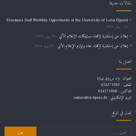
مقالات حديثة
Erasmus+ Staff Mobility Opportunity at the University of León (Spain)
22 يوليو 2026
إعلان عن إستشارة لإقتناء مستهلكات الإعلام الألي
20 يوليو 2026
إعلان عن إستشارة لإقتناء عتاد ولوازم الإعلام الألي
20 يوليو 2026
اتصل بنا
العنوان : واد مرزوق تيبازة
الهاتف : 024371003
الفاكس : 024371060
البريد الإلكتروني :
contact@cu-tipaza.dz
بحث في الموقع
البحث
عن: