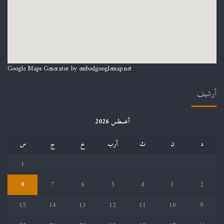
Google Maps Generator by
embedgooglemap.net
أرشيف
أغسطس 2026
د
ن
ث
أرب
خ
ج
س
1
8
7
6
5
4
3
2
15
14
13
12
11
10
9