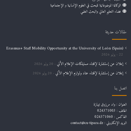
الوكالة الموضوعاتية للبحث في العلوم الإنسانية و الإجتماعية
فضاء التعليم العالي والبحث العلمي
مقالات حديثة
Erasmus+ Staff Mobility Opportunity at the University of León (Spain)
22 يوليو 2026
إعلان عن إستشارة لإقتناء مستهلكات الإعلام الألي
20 يوليو 2026
إعلان عن إستشارة لإقتناء عتاد ولوازم الإعلام الألي
20 يوليو 2026
اتصل بنا
العنوان : واد مرزوق تيبازة
الهاتف : 024371003
الفاكس : 024371060
البريد الإلكتروني :
contact@cu-tipaza.dz