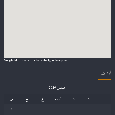
Google Maps Generator by
embedgooglemap.net
أرشيف
أغسطس 2026
د
ن
ث
أرب
خ
ج
س
1