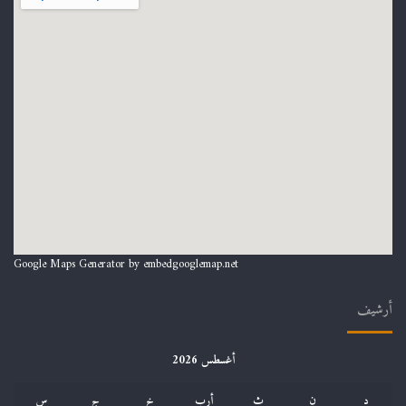
Google Maps Generator by
embedgooglemap.net
أرشيف
أغسطس 2026
د
ن
ث
أرب
خ
ج
س