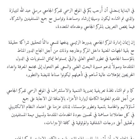
في البداية يسعدني أن أُرحب بكم في الموقع الرسمي للمركز الجامعي مرسلي عبد الله لتيبازة
والذي تم انشاءه ليكون وسيلة إرشاد ومساعدة وتواصل مع جميع المستفيدين والشركاء
فيما يخص التعريف بالمركز الجامعي وخدماته المتعددة،
إن إيمان إدارة المركز الجامعي بدورها الرئيسي يدفعها للسعي دائماً لتحقيق شراكة حقيقة
مع بقية الجهات المعنية داخل المركز وخارجه وذلك من أجل انجاح​ الدور المناط
بالمؤسسة الجامعية في تطوير التعليم العالي والرقي بمستواها ليماثل المستويات في الدول
المتقدمة وصولاً لدعم مسيرة البحث العلمي والسعي نحو التحول إلى مجتمع المعرفة وإعداد
الخريجين بمؤهلات عالية تساهم في تأهيلهم ليكونوا صناعا للنهضة والتطوير،
​كما و تم انشاء نافذة تعريفية بمديرية التنمية والاستشراف في الموقع الرسمي للمركز الجامعي
من أجل تقديم المعلومة الكاملة لزوارنا الأعزاء بالإضافة الى الاجابة على جميع
تساؤلاتهم والخاصة بتنمية وتطوير مؤسستنا، لذلك عزمنا على اعتماد النظام الالكتروني
في كل معاملاتنا مساهمة في تحسين جودة الخدمات المقدمة ​وتسهيل مهمة المستفيدين
وتحقيق أعلى درجات الشفافية والموثوقية في كافة الإجراءات،
وفي الختام لابد أن أشير الى الدور الهام الذي يقوم به الكادر الاداري للمركز الجامعي