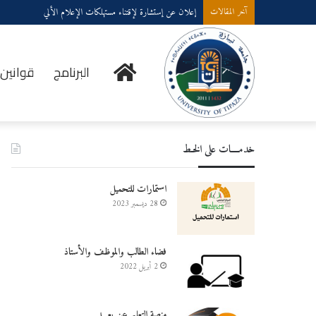
إعلان عن إستشارة لإقتناء عتاد ولوازم الإعلام الألي
آخر المقالات
الخدمات
البرنامج
قوانين 
خدمــــات على الخـط
الاجتماعية
استمارات للتحميل
28 ديسمبر 2023
فضاء الطالب والموظف والأستاذ
2 أبريل 2022
منصة التعليم عن بعـــد