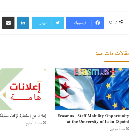
لينكدإن
مشاركة 
شاركها
فيسبوك
تويتر
مقالات ذات صلة
Erasmus+ Staff Mobility Opportunity
إعلان عن إستشارة لإقتناء مستهلك
at the University of León (Spain)
منذ 3 أسابيع
منذ أسبوعين