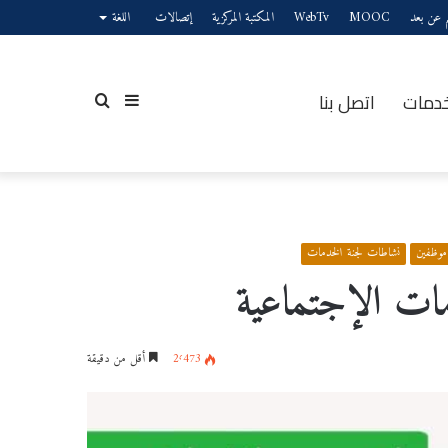
يم عن بعد
MOOC
WebTv
المكتبة المركزية
إتصالات
اللغة
خدمات
اتصل بنا
إضافة
بحث
عمود
عن
موظفين
نشاطات لجنة الخدمات
ات الإجتماعية
2٬473
أقل من دقيقة
جانبي