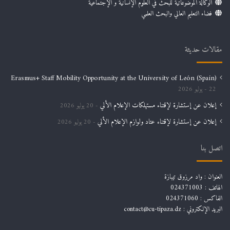
الوكالة الموضوعاتية للبحث في العلوم الإنسانية و الإجتماعية
فضاء التعليم العالي والبحث العلمي
مقالات حديثة
Erasmus+ Staff Mobility Opportunity at the University of León (Spain)
22 يوليو 2026
إعلان عن إستشارة لإقتناء مستهلكات الإعلام الألي
20 يوليو 2026
إعلان عن إستشارة لإقتناء عتاد ولوازم الإعلام الألي
20 يوليو 2026
اتصل بنا
العنوان : واد مرزوق تيبازة
الهاتف : 024371003
الفاكس : 024371060
البريد الإلكتروني :
contact@cu-tipaza.dz