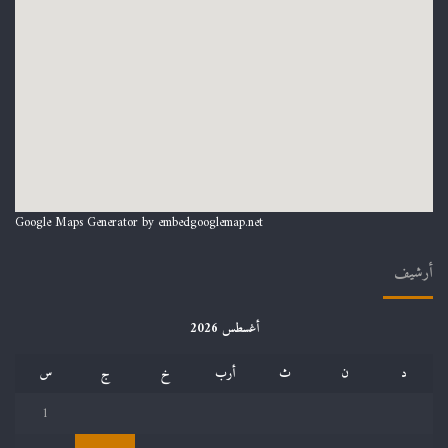
Google Maps Generator by
embedgooglemap.net
أرشيف
أغسطس 2026
د
ن
ث
أرب
خ
ج
س
1