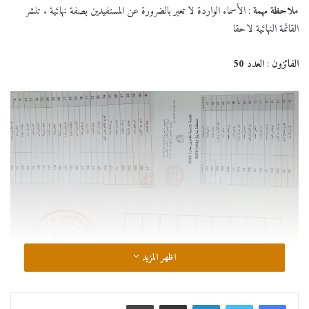
ملاحظة مهمة
: الأسماء الواردة لا تعبر بالضرورة عن المستفيدين بصفة نهائية . تنشر
القائمة النهائية لاحقا
الفائزون
:
العدد 50
اظهر المزيد
لينكدإن
مشاركة عبر البريد
طباعة