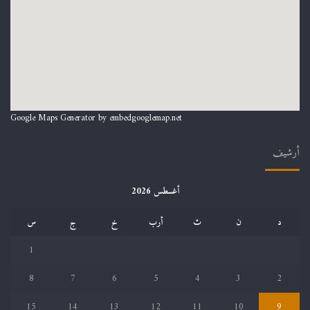
Google Maps Generator by
embedgooglemap.net
أرشيف
أغسطس 2026
د
ن
ث
أرب
خ
ج
س
1
8
7
6
5
4
3
2
15
14
13
12
11
10
9