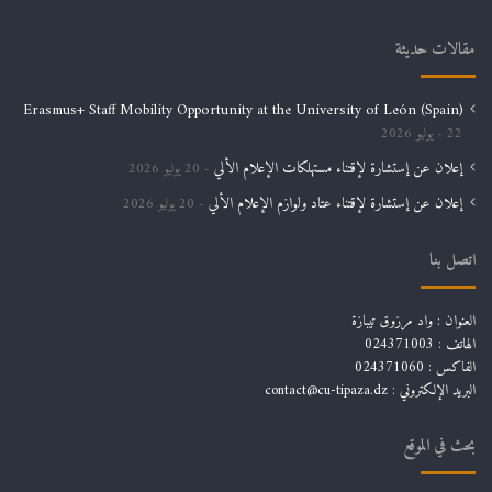
مقالات حديثة
Erasmus+ Staff Mobility Opportunity at the University of León (Spain)
22 يوليو 2026
إعلان عن إستشارة لإقتناء مستهلكات الإعلام الألي
20 يوليو 2026
إعلان عن إستشارة لإقتناء عتاد ولوازم الإعلام الألي
20 يوليو 2026
اتصل بنا
العنوان : واد مرزوق تيبازة
الهاتف : 024371003
الفاكس : 024371060
البريد الإلكتروني :
contact@cu-tipaza.dz
بحث في الموقع