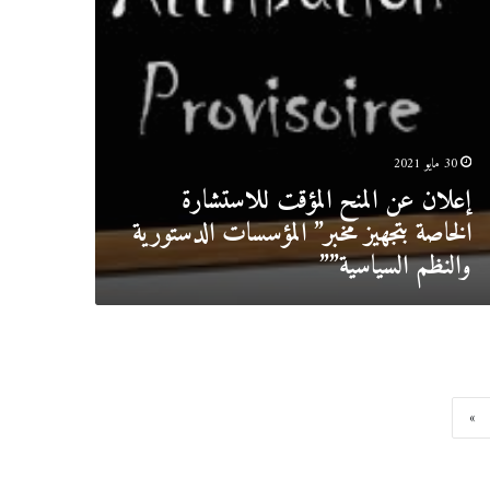
ؤسسات
تورية
ظم
اسية””
30 مايو 2021
إعلان عن المنح المؤقت للاستشارة
الخاصة بتجهيز مخبر” المؤسسات الدستورية
والنظم السياسية””
»