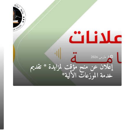
إعلان
إعل
عن
عن
منح
المن
مؤقت
المؤ
لمزايدة
لمش
*
اقتنا
تقديم
تجه
خدمة
لحاض
الموزعات
الأع
الألية*
بالمر
3 مارس 2026
الجا
إعلان عن منح مؤقت لمزايدة * تقديم
–
خدمة الموزعات الألية*
الح
:
تجه
الاع
إعلان
الآل
عن
تموي
المنح
ووض
المؤقت
وتش
ل
لاستشارة
رقم:
03
/
2023
/
E