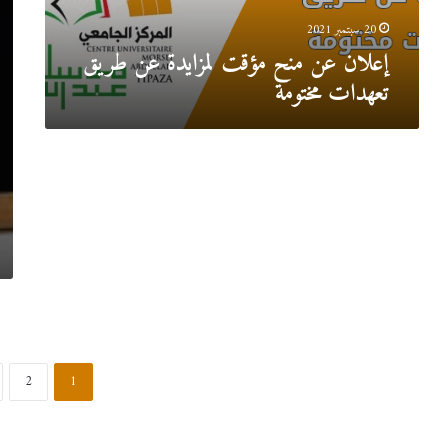
مختومة
الم
الدس
20 سبتمبر 2021
والن
إعلان عن منح مؤقت لمزايدة عن طريق
السي
تعهدات مختومة
2
1