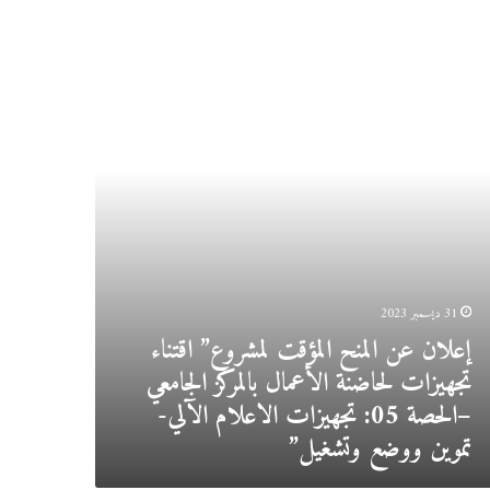
ان
ح
جانبي
قت
روع”
ء
يزات
نة
مال
كز
معي
صة
05
31 ديسمبر 2023
يزات
إعلان عن المنح المؤقت لمشروع” اقتناء
لام
ي-
تجهيزات لحاضنة الأعمال بالمركز الجامعي
ن
–الحصة 05: تجهيزات الاعلام الآلي-
ع
تموين ووضع وتشغيل”
غيل”