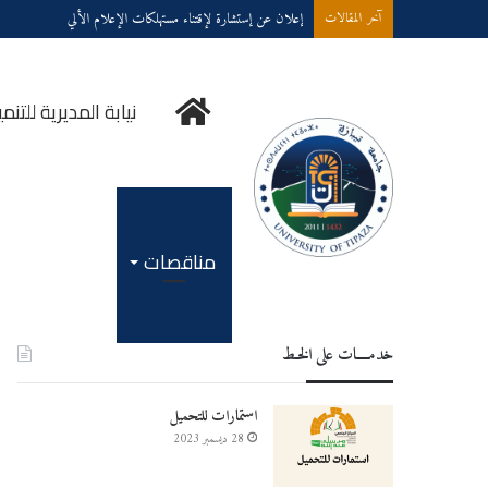
إعلان عن إستشارة لإقتناء مستهلكات الإعلام الألي
آخر المقالات
نيابة
نيابة المديرية للت
المديرية
مناقصات
خدمــــات على الخـط
للتنمية
استمارات للتحميل
28 ديسمبر 2023