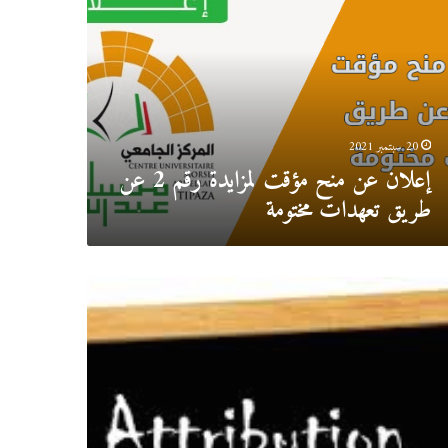
ت
يدة
ق
دات
20 سبتمبر 2021
مة
إعلان عن منح مؤقت لمزايدة رقم 2 عن
طريق تعهدات مختومة
ان
ح
قت
تشارة
صة
ز
”