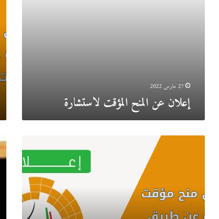
مؤق
تجهيزات
لمزا
النسخ
رقم
والطبع
2
والسمعي
عن
البصري
طري
(تموين
تعه
ووضع
مختو
وتركيب).
27 مارس 2022
إعلان عن المنح المؤقت لاستشارة
إعلان
إعل
عن
عن
منح
المن
مؤقت
المؤ
لمزايدة
للاس
عن
الخا
طريق
بتجهي
تعهدات
مخبر