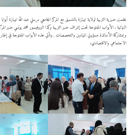
نظمت مديرية التربية لولاية تيبازة بالتنسيق مع المركز الجامعي مرسلي عبد الله تيبازة أبوا
النهائية . الأبواب المفتوحة تحت إشراف مدير التربية وكذا البروفيسور محمد يونسي مدير الم
وبمشاركة الأساتذة مسؤولي الميادين والتخصصات , وتأتي هذه الأبواب المفتوحة في إطار استرا
الاجتماعي والاقتصادي.