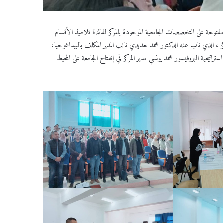
با مفتوحة على التخصصات الجامعية الموجودة بالمركز لفائدة تلاميذ الأقسام
ركز ، الذي ناب عنه الدكتور محمد حديدي نائب المدير المكلف بالبيداغوجيا،
تيجية البروفيسور محمد يونسي مدير المركز في إنفتاح الجامعة على المحيط