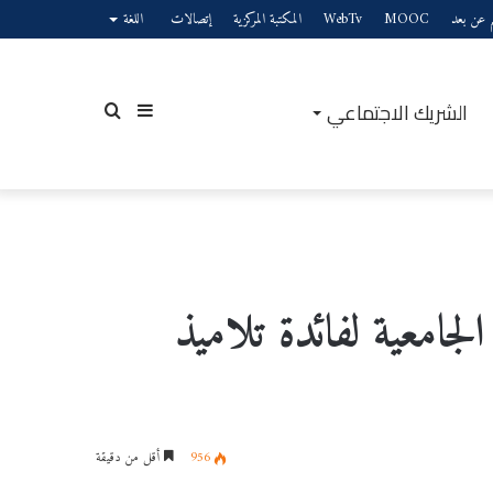
يم عن بعد
MOOC
WebTv
المكتبة المركزية
إتصالات
اللغة
الشريك الاجتماعي
إضافة
بحث
عمود
عن
امعية لفائدة تلاميذ
جانبي
956
أقل من دقيقة