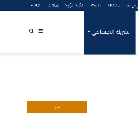
يم عن بعد
MOOC
WebTv
المكتبة المركزية
إتصالات
اللغة
الشريك الاجتماعي
إضافة
بحث
عمود
عن
البحث
عن:
جانبي