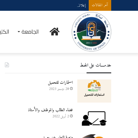
إعلان عن إستشارة لإقتناء عتاد ولوازم الإعلام الألي
آخر المقالات
الرئيسية
الجامعة
الكلي
خدمــــات على الخـط
استمارات للتحميل
28 ديسمبر 2023
فضاء الطالب والموظف والأستاذ
2 أبريل 2022
منصة التعليم عن بعـــد