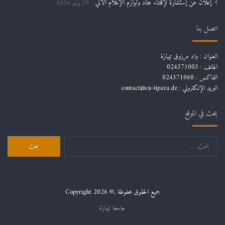
إعلان عن إستشارة لإقتناء عتاد ولوازم الإعلام الألي
20 يوليو 2026
اتصل بنا
العنوان : واد مرزوق تيبازة
الهاتف : 024371003
الفاكس : 024371060
البريد الإلكتروني :
contact@cu-tipaza.dz
بحث في الموقع
جميع الحقوق محفوظة ,© Copyright 2026
جامعة تيبازة