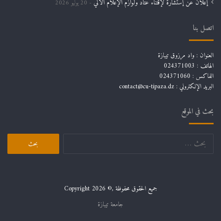
إعلان عن إستشارة لإقتناء عتاد ولوازم الإعلام الألي
20 يوليو 2026
اتصل بنا
العنوان : واد مرزوق تيبازة
الهاتف : 024371003
الفاكس : 024371060
البريد الإلكتروني :
contact@cu-tipaza.dz
بحث في الموقع
جميع الحقوق محفوظة ,© Copyright 2026
جامعة تيبازة