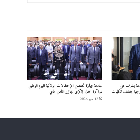
امعة يشرف على
جامعة تيبازة تحتضن الإحتفالات الولائية لليوم الوطني
جية بمختلف الكليات
للذاكرة المخلد لذكرى مجازر الثامن ماي
12 مايو 2026