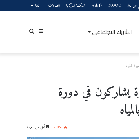
يم عن بعد
MOOC
WebTv
المكتبة المركزية
إتصالات
اللغة
الشريك الاجتماعي
إضافة
بحث
رة بالمياه
عمود
عن
ازة يشاركون في دورة
لمياه
جانبي
2٬069
أقل من دقيقة