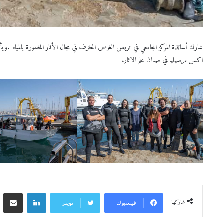
شارك أساتذة المركز الجامعي في تربص الغوص المحترف في مجال الأثار المغمورة بالمياه ،ويأتي
اكس مرسيليا في ميدان علم الاثار.
لينكدإن
مشاركة 
شاركها
فيسبوك
تويتر