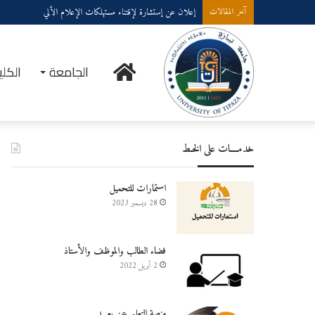
إعلان عن إستشارة لإقتناء مستهلكات الإعلام الألي
آخر المقالات
الرئيسية
الجامعة
الكلي
خدمــــات على الخـط
استمارات للتحميل
28 ديسمبر 2023
فضاء الطالب والموظف والأستاذ
2 أبريل 2022
منصة التعليم عن بعـــد