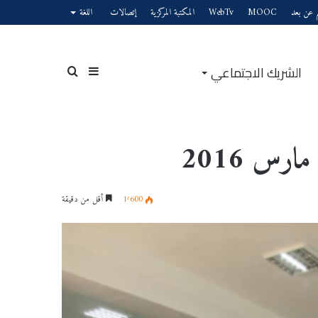
يم عن بعد
MOOC
WebTv
المكتبة المركزية
إتصالات
اللغة
الشريك الاجتماعي
إضافة
بحث
ارس 2016
عمود
عن
1٬600
أقل من دقيقة
جانبي