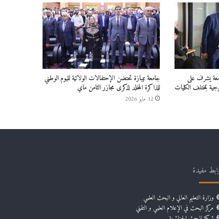
امعة يشرف على
جامعة تيبازة تحتضن الإحتفالات الولائية لليوم الوطني
جية بمختلف الكليات
للذاكرة المخلد لذكرى مجازر الثامن ماي
12 مايو 2026
ابط مفيدة
وزارة التعليم العالي و البحث العلمي
مركز البحث في الإعلام العلمي و التقني
شبكة البحث الجزائرية