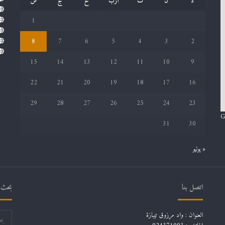
د
ن
ث
أرب
خ
ج
س
1
8
7
6
5
4
3
2
15
14
13
12
11
10
9
22
21
20
19
18
17
16
29
28
27
26
25
24
23
G
31
30
« يوليو
اتصل بنا
بحث ف
العنوان : واد مرزوق تيبازة