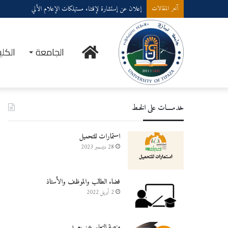
إعلان عن إستشارة لإقتناء عتاد ولوازم الإعلام الألي
آخر المقالات
الرئيسية
الجامعة
الكلي
خدمــــات على الخـط
استمارات للتحميل
28 ديسمبر 2023
فضاء الطالب والموظف والأستاذ
2 أبريل 2022
منصة التعليم عن بعـــد