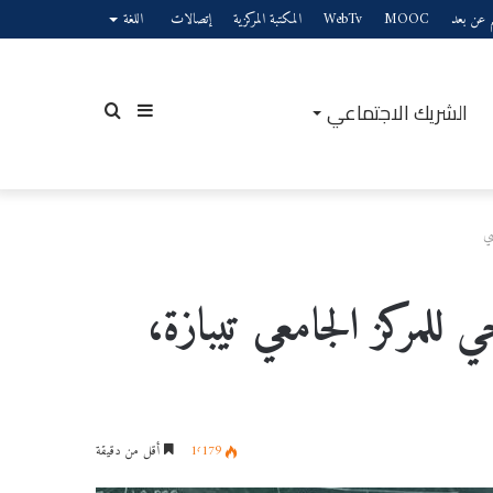
يم عن بعد
MOOC
WebTv
المكتبة المركزية
إتصالات
اللغة
الشريك الاجتماعي
إضافة
بحث
سي
عمود
عن
للمركز الجامعي تيبازة،
جانبي
1٬179
أقل من دقيقة