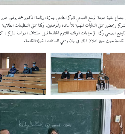
إجتماع خلية متابعة الوضع الصحي للمركز الجامعي تيبازة، برئاسة الدكتور محمد يونسي مدير ال
للمركز وبحضور ممثلي النقابات المهنية للأساتذة والموظفين، وكذا ممثلي التنظيمات الطلابي
للوضع الصحي وكذا الإجراءات الوقائية اللازم اتخاذها قبل استئناف الدراسة بالمركز ، كم
القادمة حيث سيتم اعلان ذلك في بيان رسمي الساعات القليلة القادمة.