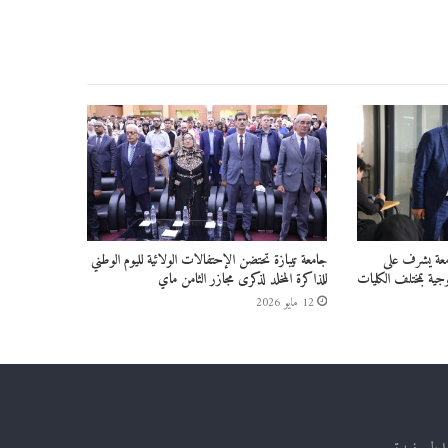
امعة يشرف على
جامعة تيبازة تحتضن الإحتفالات الولائية لليوم الوطني
جية بمختلف الكليات
للذاكرة المخلد لذكرى مجازر الثامن ماي
12 مايو 2026