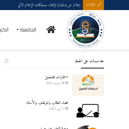
إعلان عن إستشارة لإقتناء مستهلكات الإعلام الألي
آخر المقالات
الرئيسية
الجامعة
الكلي
خدمــــات على الخـط
استمارات للتحميل
28 ديسمبر 2023
فضاء الطالب والموظف والأستاذ
2 أبريل 2022
منصة التعليم عن بعـــد