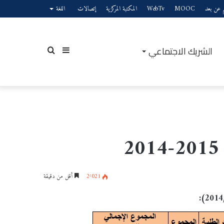
يم عن بعد
MOOC
WebTv
المكتبة المركزية
إتصالات
اللغة
الشريك الاجتماعي
إضافة
بحث
عمود
عن
2٬021
أقل من دقيقة
جانبي
: