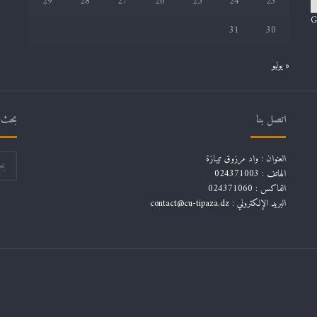
29
28
27
26
25
24
23
G
31
30
« يوليو
اتصل بنا
بحث ف
العنوان : واد مرزوق تيبازة
الهاتف : 024371003
الفاكس : 024371060
البريد الإلكتروني :
contact@cu-tipaza.dz