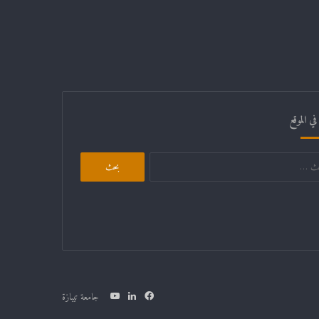
ي الموقع
البحث
عن:
فيسبوك
لينكدإن
يوتيوب
جامعة تيبازة