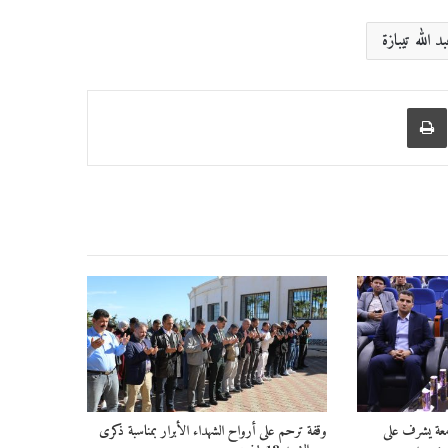
د الله تيبازة
عبر البريد
طباعة
امعة يشرف على
وقفة ترحم على أرواح الشهداء الأبرار بمناسبة ذكرى