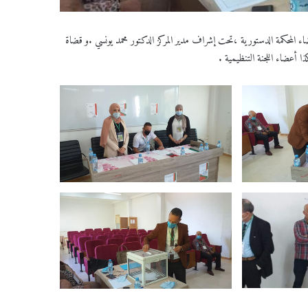
اء المحكمة الدستورية ،تحت إشراف مدير المركز الدكتور محمد يونسي .و قضاة
ا أعضاء اللجنة التنظيمية .