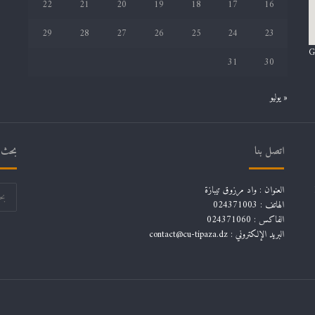
22
21
20
19
18
17
16
29
28
27
26
25
24
23
G
31
30
« يوليو
اتصل بنا
بحث ف
العنوان : واد مرزوق تيبازة
الهاتف : 024371003
الفاكس : 024371060
البريد الإلكتروني :
contact@cu-tipaza.dz