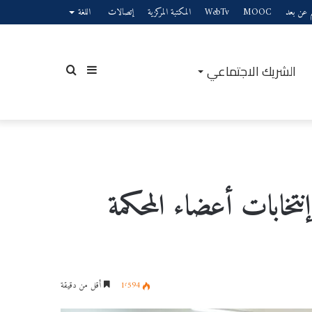
يم عن بعد
MOOC
WebTv
المكتبة المركزية
إتصالات
اللغة
الشريك الاجتماعي
إضافة
بحث
عمود
عن
إنتخابات أعضاء المحكمة
جانبي
1٬594
أقل من دقيقة