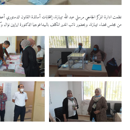
نظمت ادارة المركز الجامعي مرسلي عبد الله تيبازة، إنتخابات أساتذة القانون الدستوري أعض
من مجلس قضاء تيبازة. وبحضور نائب المدير المكلف بالبيداغوجيا الدكتورة ايرايين نوال وكذ