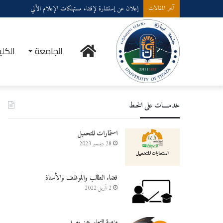
إعلان عن إستشارة لإقتناء مستهلكات الإعلام الألي
آخر المقالات
الرئيسية
الجامعة
الكلي
خدمــــات على الخـط
استمارات للتحميل
28 ديسمبر 2023
فضاء الطالب والموظف والأستاذ
2 أبريل 2022
منصة التعليم عن بعـــد