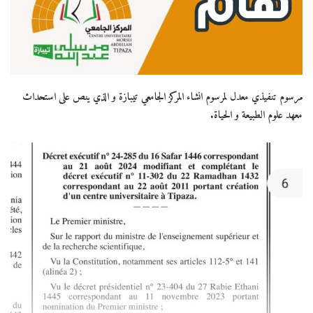
مرسوم تنفيذي معدل لمرسوم انشاء المركز الجامعي تيبازة و الذي ينص على استحداث
معهد علوم الطبيعة و الحياة.