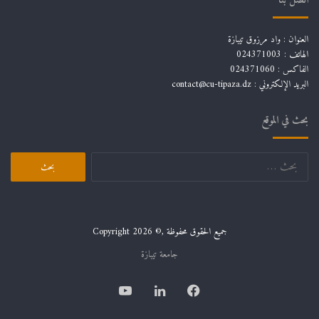
اتصل بنا
العنوان : واد مرزوق تيبازة
الهاتف : 024371003
الفاكس : 024371060
البريد الإلكتروني :
contact@cu-tipaza.dz
بحث في الموقع
البحث
عن:
جميع الحقوق محفوظة ,© Copyright 2026
جامعة تيبازة
فيسبوك
لينكدإن
يوتيوب