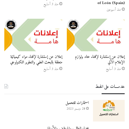
of León (Spain)
منذ 3 أسابيع
منذ أسبوعين
إعلان عن إستشارة لإقتناء عتاد ولوازم
إعلان عن إستشارة لإقتناء مواد كيميائية
الإعلام الألي
متعلقة بالبحث العلمي والتطوير التكنولوجي
منذ 3 أسابيع
منذ 3 أسابيع
خدمــــات على الخـط
استمارات للتحميل
28 ديسمبر 2023
فضاء الطالب والموظف والأستاذ