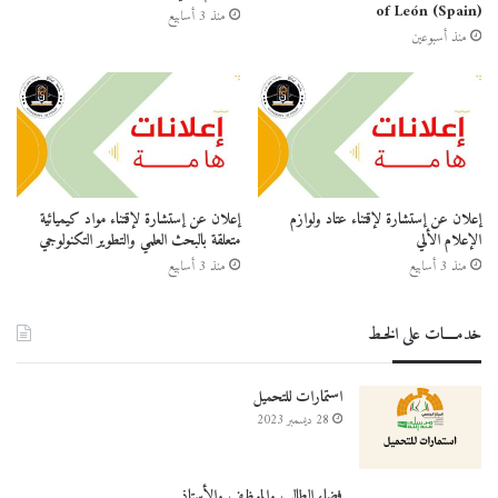
of León (Spain)
منذ 3 أسابيع
منذ أسبوعين
إعلان عن إستشارة لإقتناء عتاد ولوازم
إعلان عن إستشارة لإقتناء مواد كيميائية
الإعلام الألي
متعلقة بالبحث العلمي والتطوير التكنولوجي
منذ 3 أسابيع
منذ 3 أسابيع
خدمــــات على الخـط
استمارات للتحميل
28 ديسمبر 2023
فضاء الطالب والموظف والأستاذ