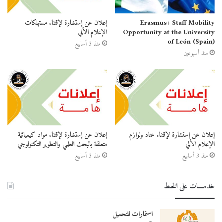
Erasmus+ Staff Mobility
إعلان عن إستشارة لإقتناء مستهلكات
Opportunity at the University
الإعلام الألي
of León (Spain)
منذ 3 أسابيع
منذ أسبوعين
إعلان عن إستشارة لإقتناء عتاد ولوازم
إعلان عن إستشارة لإقتناء مواد كيميائية
الإعلام الألي
متعلقة بالبحث العلمي والتطوير التكنولوجي
منذ 3 أسابيع
منذ 3 أسابيع
خدمــــات على الخـط
استمارات للتحميل