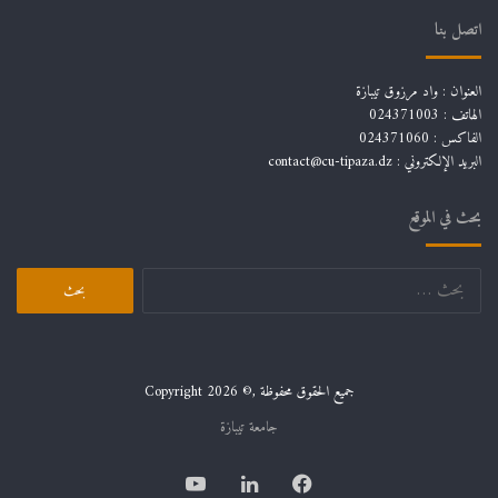
اتصل بنا
العنوان : واد مرزوق تيبازة
الهاتف : 024371003
الفاكس : 024371060
البريد الإلكتروني :
contact@cu-tipaza.dz
بحث في الموقع
البحث
عن:
جميع الحقوق محفوظة ,© Copyright 2026
جامعة تيبازة
فيسبوك
لينكدإن
يوتيوب