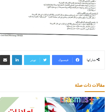
لينكدإن
م
فيسبوك
تويتر
شاركها
مقالات ذات صلة