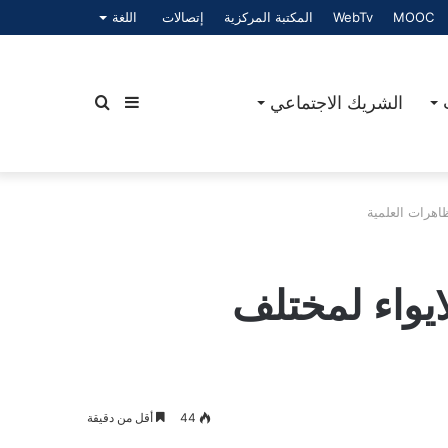
MOOC
WebTv
المكتبة المركزية
إتصالات
اللغة
الشريك الاجتماعي
إضافة
بحث
اهرات العلمية
عمود
عن
يواء لمختلف
جانبي
44
أقل من دقيقة