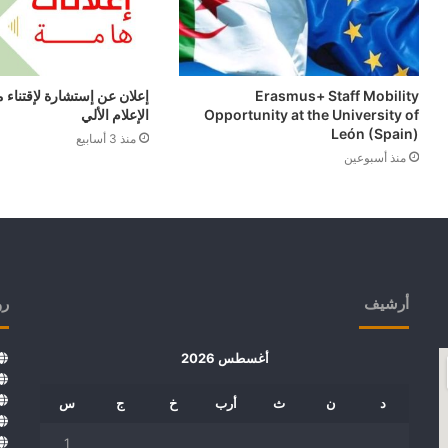
Erasmus+ Staff Mobility
إعلان عن إستشارة لإقتناء
Opportunity at the University of
الإعلام الألي
León (Spain)
منذ 3 أسابيع
منذ أسبوعين
أرشيف
رو
أغسطس 2026
د
ن
ث
أرب
خ
ج
س
1