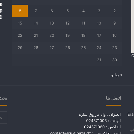
8
7
6
5
4
3
2
15
14
13
12
11
10
9
22
21
20
19
18
17
16
29
28
27
26
25
24
23
G
31
30
« يوليو
اتصل بنا
بحث 
Era
العنوان : واد مرزوق تيبازة
الهاتف : 024371003
الفاكس : 024371060
وليو
البريد الإلكتروني :
contact@cu-tipaza.dz