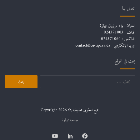
اتصل بنا
العنوان : واد مرزوق تيبازة
الهاتف : 024371003
الفاكس : 024371060
البريد الإلكتروني :
contact@cu-tipaza.dz
بحث في الموقع
البحث
عن:
جميع الحقوق محفوظة ,© Copyright 2026
جامعة تيبازة
فيسبوك
لينكدإن
يوتيوب