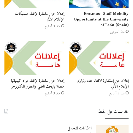
Erasmus+ Staff Mobility
إعلان عن إستشارة لإقتناء مستهلكات
Opportunity at the University
الإعلام الألي
of León (Spain)
منذ 3 أسابيع
منذ أسبوعين
إعلان عن إستشارة لإقتناء عتاد ولوازم
إعلان عن إستشارة لإقتناء مواد كيميائية
الإعلام الألي
متعلقة بالبحث العلمي والتطوير التكنولوجي
منذ 3 أسابيع
منذ 3 أسابيع
خدمــــات على الخـط
استمارات للتحميل