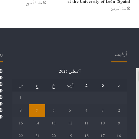
at the University of León (Spain)
منذ 3 أسابيع
منذ أسبوعين
أرشيف
رو
أغسطس 2026
د
ن
ث
أرب
خ
ج
س
1
8
7
6
5
4
3
2
15
14
13
12
11
10
9
22
21
20
19
18
17
16