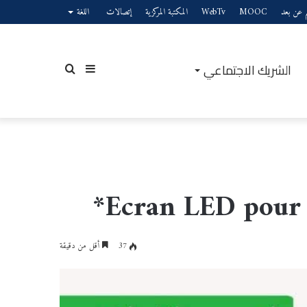
يم عن بعد
MOOC
WebTv
المكتبة المركزية
إتصالات
اللغة
الشريك الاجتماعي
إضافة
بحث
عمود
عن
37
أقل من دقيقة
جانبي