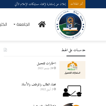
إعلان عن إستشارة لإقتناء عتاد ولوازم الإعلام الألي
آخر المقالات
الرئيسية
الجامعة
الكلي
خدمــــات على الخـط
استمارات للتحميل
28 ديسمبر 2023
فضاء الطالب والموظف والأستاذ
2 أبريل 2022
منصة التعليم عن بعـــد