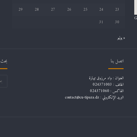
29
28
27
26
25
24
23
G
31
30
« يوليو
اتصل بنا
بحث ف
العنوان : واد مرزوق تيبازة
الهاتف : 024371003
الفاكس : 024371060
البريد الإلكتروني :
contact@cu-tipaza.dz