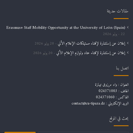
مقالات حديثة
Erasmus+ Staff Mobility Opportunity at the University of León (Spain)
22 يوليو 2026
إعلان عن إستشارة لإقتناء مستهلكات الإعلام الألي
20 يوليو 2026
إعلان عن إستشارة لإقتناء عتاد ولوازم الإعلام الألي
20 يوليو 2026
اتصل بنا
العنوان : واد مرزوق تيبازة
الهاتف : 024371003
الفاكس : 024371060
البريد الإلكتروني :
contact@cu-tipaza.dz
بحث في الموقع