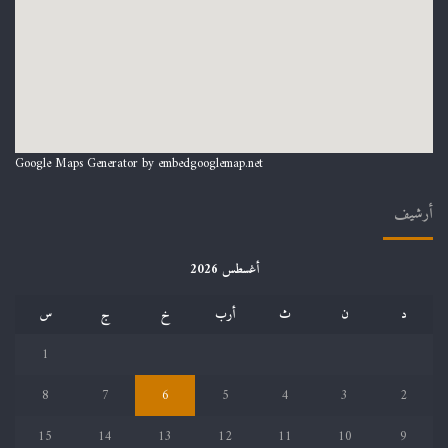
Google Maps Generator by
embedgooglemap.net
أرشيف
أغسطس 2026
د
ن
ث
أرب
خ
ج
س
1
8
7
6
5
4
3
2
15
14
13
12
11
10
9