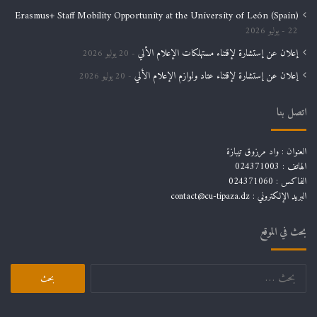
Erasmus+ Staff Mobility Opportunity at the University of León (Spain)
22 يوليو 2026
إعلان عن إستشارة لإقتناء مستهلكات الإعلام الألي
20 يوليو 2026
إعلان عن إستشارة لإقتناء عتاد ولوازم الإعلام الألي
20 يوليو 2026
اتصل بنا
العنوان : واد مرزوق تيبازة
الهاتف : 024371003
الفاكس : 024371060
البريد الإلكتروني :
contact@cu-tipaza.dz
بحث في الموقع
البحث
عن: