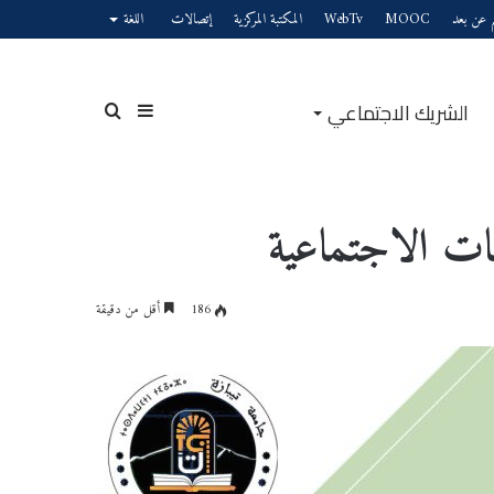
يم عن بعد
MOOC
WebTv
المكتبة المركزية
إتصالات
اللغة
الشريك الاجتماعي
إضافة
بحث
مات الاجتماعية
عمود
عن
186
أقل من دقيقة
جانبي