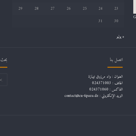
29
28
27
26
25
24
23
G
31
30
« يوليو
اتصل بنا
بحث ف
العنوان : واد مرزوق تيبازة
الهاتف : 024371003
الفاكس : 024371060
البريد الإلكتروني :
contact@cu-tipaza.dz