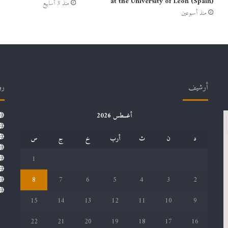
at the University of León (Spain)
منذ 3 أسابيع
منذ أسبوعين
أرشيف
رو
أغسطس 2026
د
ن
ث
أرب
خ
ج
س
1
8
7
6
5
4
3
2
15
14
13
12
11
10
9
22
21
20
19
18
17
16