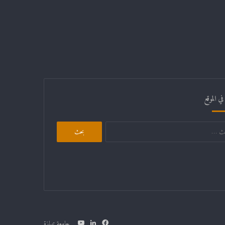
ي الموقع
البحث
عن:
فيسبوك
لينكدإن
يوتيوب
جامعة تيبازة