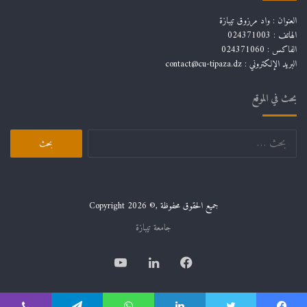
العنوان : واد مرزوق تيبازة
الهاتف : 024371003
الفاكس : 024371060
البريد الإلكتروني :
contact@cu-tipaza.dz
بحث في الموقع
البحث
عن:
جميع الحقوق محفوظة ,© Copyright 2026
جامعة تيبازة
فيسبوك
لينكدإن
يوتيوب