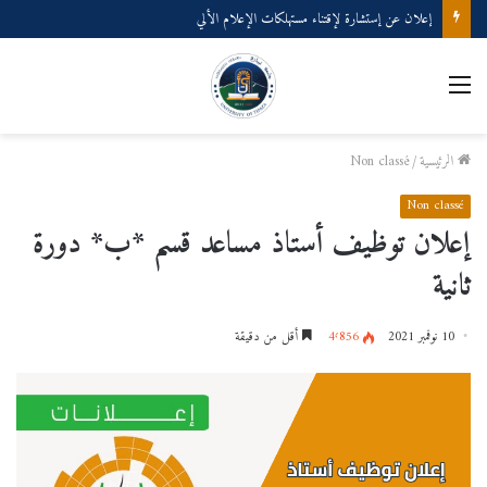
إعلان عن إستشارة لإقتناء مستهلكات الإعلام الألي
القائمة
الرئيسية
/
Non classé
Non classé
إعلان توظيف أستاذ مساعد قسم *ب* دورة
ثانية
10 نوفمبر 2021
4٬856
أقل من دقيقة