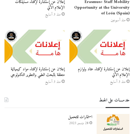
Erasmus+ Staff Mobility
إعلان عن إستشارة لإقتناء مستهلكات
Opportunity at the University
الإعلام الألي
of León (Spain)
منذ 3 أسابيع
منذ أسبوعين
إعلان عن إستشارة لإقتناء عتاد ولوازم
إعلان عن إستشارة لإقتناء مواد كيميائية
الإعلام الألي
متعلقة بالبحث العلمي والتطوير التكنولوجي
منذ 3 أسابيع
منذ 3 أسابيع
خدمــــات على الخـط
استمارات للتحميل
28 ديسمبر 2023