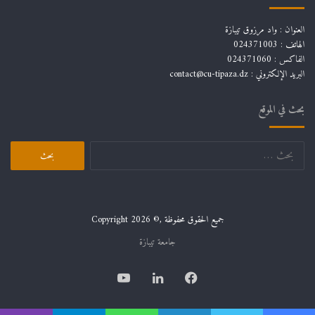
العنوان : واد مرزوق تيبازة
الهاتف : 024371003
الفاكس : 024371060
البريد الإلكتروني :
contact@cu-tipaza.dz
بحث في الموقع
البحث
عن:
جميع الحقوق محفوظة ,© Copyright 2026
جامعة تيبازة
فيسبوك
لينكدإن
يوتيوب