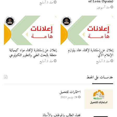
of León (Spain)
منذ 3 أسابيع
منذ أسبوعين
إعلان عن إستشارة لإقتناء عتاد ولوازم
إعلان عن إستشارة لإقتناء مواد كيميائية
الإعلام الألي
متعلقة بالبحث العلمي والتطوير التكنولوجي
منذ 3 أسابيع
منذ 3 أسابيع
خدمــــات على الخـط
استمارات للتحميل
28 ديسمبر 2023
فضاء الطالب والموظف والأستاذ