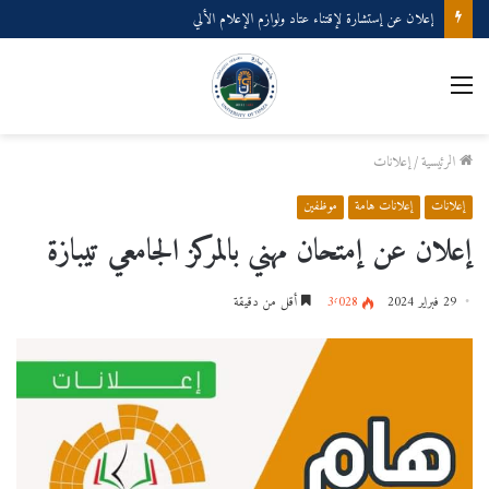
إعلان عن إستشارة لإقتناء عتاد ولوازم الإعلام الألي
القائمة
الرئيسية
/
إعلانات
إعلانات
إعلانات هامة
موظفين
إعلان عن إمتحان مهني بالمركز الجامعي تيبازة
29 فبراير 2024
3٬028
أقل من دقيقة