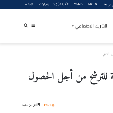
يم عن بعد
MOOC
WebTv
المكتبة المركزية
إتصالات
اللغة
الشريك الاجتماعي
إضافة
بحث
ل الجامعي
عمود
عن
ة للترشح من أجل الحصول
جانبي
1٬604
أقل من دقيقة