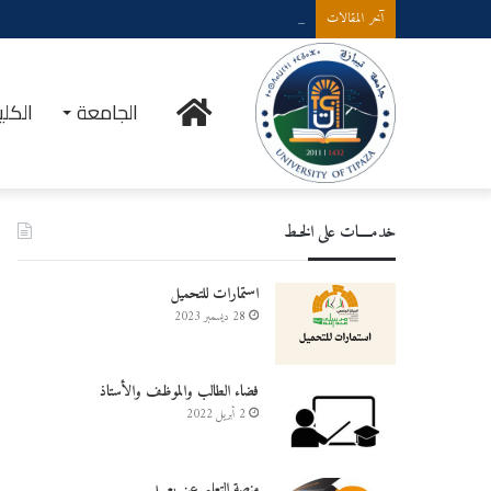
إعلان عن إستشارة لإقتناء عتاد ولوازم الإعلام الألي
آخر المقالات
الرئيسية
الجامعة
الكلي
خدمــــات على الخـط
استمارات للتحميل
28 ديسمبر 2023
فضاء الطالب والموظف والأستاذ
2 أبريل 2022
منصة التعليم عن بعـــد