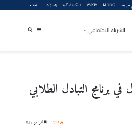
يم عن بعد
MOOC
WebTv
المكتبة المركزية
إتصالات
اللغة
الشريك الاجتماعي
إضافة
بحث
عمود
عن
ي برنامج التبادل الطلابي
جانبي
1٬245
أقل من دقيقة