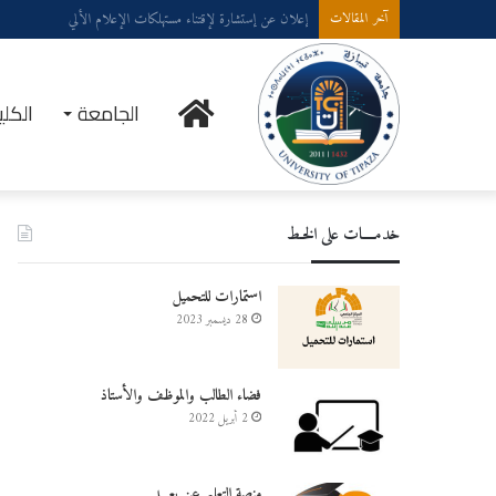
إعلان عن إستشارة لإقتناء عتاد ولوازم الإعلام الألي
آخر المقالات
الرئيسية
الجامعة
الكلي
خدمــــات على الخـط
استمارات للتحميل
28 ديسمبر 2023
فضاء الطالب والموظف والأستاذ
2 أبريل 2022
منصة التعليم عن بعـــد