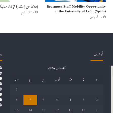
Erasmus+ Staff Mobility Opportunity
إعلان عن إستشارة لإقتناء مستهلك
at the University of León (Spain)
منذ 3 أسابيع
منذ أسبوعين
أرشيف
رو
أغسطس 2026
د
ن
ث
أرب
خ
ج
س
1
8
7
6
5
4
3
2
15
14
13
12
11
10
9