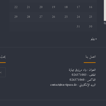
22
21
20
19
18
17
16
29
28
27
26
25
24
23
G
31
30
« يوليو
اتصل بنا
بحث ف
العنوان : واد مرزوق تيبازة
الهاتف : 024371003
الفاكس : 024371060
البريد الإلكتروني :
contact@cu-tipaza.dz