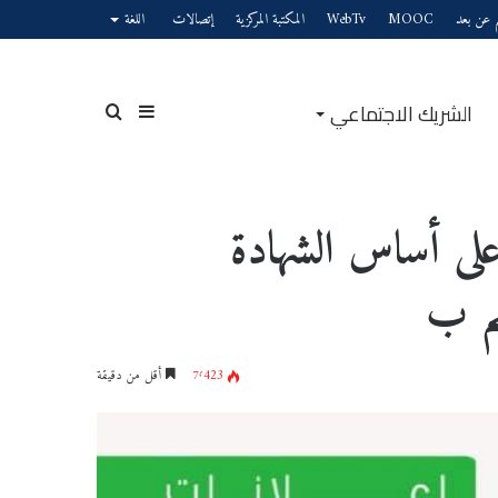
يم عن بعد
MOOC
WebTv
المكتبة المركزية
إتصالات
اللغة
الشريك الاجتماعي
إضافة
بحث
ستاذ مساعدة قسم ب
لى أساس الشهادة
عمود
عن
سم ب
7٬423
أقل من دقيقة
جانبي