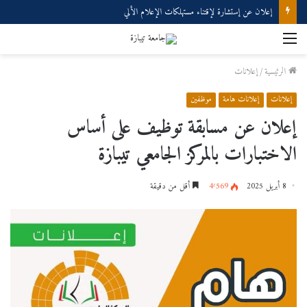
إعلان عن إستشارة لإقتناء مستهلكات الإعلام الألي
القائمة
الرئيسية
/
إعلانات
إعلانات
إعلانات هامة
موظفين
إعلان عن مسابقة توظيف على أساس
الاختبارات بالمركز الجامعي تيبازة
8 أبريل 2025
4٬569
أقل من دقيقة