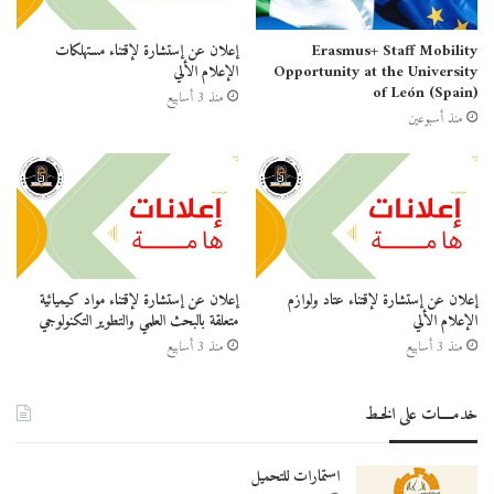
Erasmus+ Staff Mobility
إعلان عن إستشارة لإقتناء مستهلكات
Opportunity at the University
الإعلام الألي
of León (Spain)
منذ 3 أسابيع
منذ أسبوعين
إعلان عن إستشارة لإقتناء عتاد ولوازم
إعلان عن إستشارة لإقتناء مواد كيميائية
الإعلام الألي
متعلقة بالبحث العلمي والتطوير التكنولوجي
منذ 3 أسابيع
منذ 3 أسابيع
خدمــــات على الخـط
استمارات للتحميل