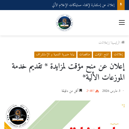
إعلان عن إستشارة لإقتناء مستهلكات الإعلام الألي
القائمة
الرئيسية
/
إعلانات
إعلانات
المنح المؤقت
مناقصات
نيابة مديرية التنمية و الإستشراف
إعلان عن منح مؤقت لمزايدة * تقديم خدمة
الموزعات الألية*
3 مارس 2026
2٬487
أقل من دقيقة