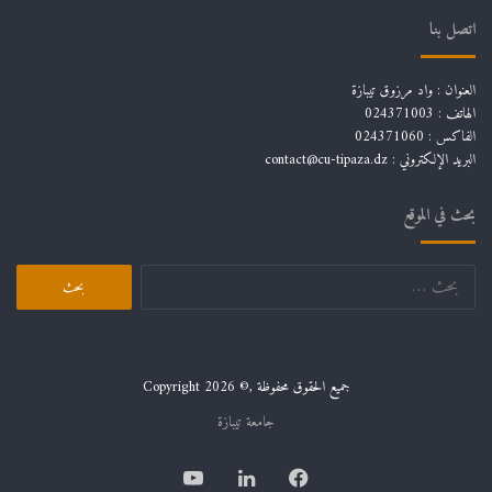
اتصل بنا
العنوان : واد مرزوق تيبازة
الهاتف : 024371003
الفاكس : 024371060
البريد الإلكتروني :
contact@cu-tipaza.dz
بحث في الموقع
البحث
عن:
جميع الحقوق محفوظة ,© Copyright 2026
جامعة تيبازة
فيسبوك
لينكدإن
يوتيوب