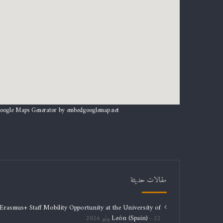
oogle Maps Generator by
embedgooglemap.net
مقالات حديثة
Erasmus+ Staff Mobility Opportunity at the University of
León (Spain)
22 يوليو 2026