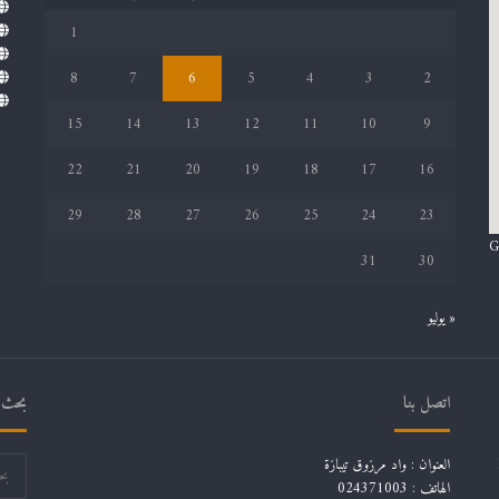
1
8
7
6
5
4
3
2
15
14
13
12
11
10
9
22
21
20
19
18
17
16
29
28
27
26
25
24
23
G
31
30
« يوليو
اتصل بنا
بحث ف
العنوان : واد مرزوق تيبازة
الهاتف : 024371003