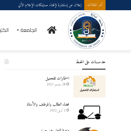
إعلان عن إستشارة لإقتناء مستهلكات الإعلام الألي
آخر المقالات
الرئيسية
الجامعة
الكلي
خدمــــات على الخـط
استمارات للتحميل
28 ديسمبر 2023
فضاء الطالب والموظف والأستاذ
2 أبريل 2022
منصة التعليم عن بعـــد