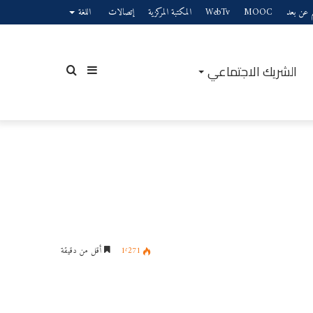
يم عن بعد
MOOC
WebTv
المكتبة المركزية
إتصالات
اللغة
الشريك الاجتماعي
إضافة
بحث
عمود
عن
1٬271
أقل من دقيقة
جانبي