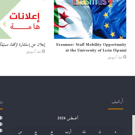
Erasmus+ Staff Mobility Opportunity
إعلان عن إستشارة لإقتناء مستهلك
at the University of León (Spain)
منذ أسبوعين
منذ أسبوعين
أرشيف
رو
أغسطس 2026
د
ن
ث
أرب
خ
ج
س