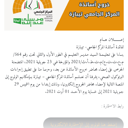
إعــــــــلان هـــام
لفائدة أساتذة المركز الجامعي- تيبازة
بنــاءا على تـعليـمـة السيـد مـديــر التعليــم في الطور الأول والثاني تحت رقم 564/
م.ع.ت.ت.ع/م.ت.ط.أ.ث/2021 والمؤرخة فـي 23 جويلية 2021، المتضمنة
الحرص على إمضاء محـاضر خروج الأساتذة عن بعد، وحرصا منا على تطبيق إجراءات
البرتوكول الصحي، يشرفنا أن نعــلــم أساتذة المركز الجامعي – تيبازة بــإمكانهم الولوج إلى
المنصة التالية لإمضاء محاضر الخروج إلكترونيا، وذلك إبتداءا من يوم الخميس 29
جـويلية 2021 إلى غــــاية يوم الأحـــد 01 أوت 2021.
رابط الاستمارة :
إضغط هنا للولوج إلى الإستمارة الالكترونية