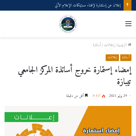
إعلان عن إستشارة لإقتناء مستهلكات الإعلام الألي
القائمة
الرئيسية
/
إعلانات
/
أساتذة
أساتذة
إعلانات
إمضاء إستمارة خروج أساتذة المركز الجامعي
تيبازة
29 يوليو 2021
3٬317
أقل من دقيقة