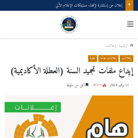
إعلان عن إستشارة لإقتناء مستهلكات الإعلام الألي
القائمة
الرئيسية
/
إعلانات
إعلانات
إعلانات هامة
طلبة
إيداع ملفات تجميد السنة (العطلة الأكاديمية)
11 نوفمبر 2024
9٬377
أقل من دقيقة