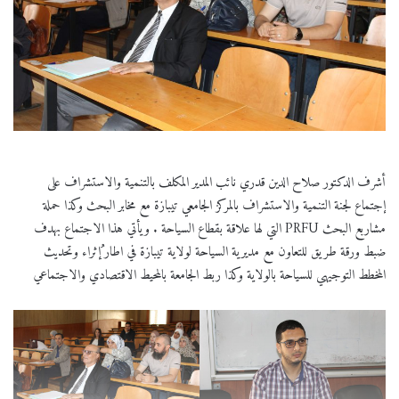
أشرف الدكتور صلاح الدين قدري نائب المدير المكلف بالتنمية والاستشراف على
إجتماع لجنة التنمية والاستشراف بالمركز الجامعي تيبازة مع مخابر البحث وكذا حملة
مشاربع البحث PRFU التي لها علاقة بقطاع السياحة . ويأتي هذا الاجتماع بهدف
ضبط ورقة طريق للتعاون مع مديرية السياحة لولاية تيبازة في اطار ُإثراء وتحديث
المخطط التوجيهي للسياحة بالولاية وكذا ربط الجامعة بالمحيط الاقتصادي والاجتماعي