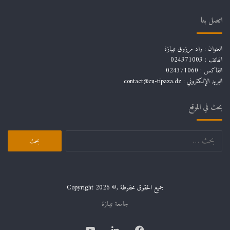
اتصل بنا
العنوان : واد مرزوق تيبازة
الهاتف : 024371003
الفاكس : 024371060
البريد الإلكتروني :
contact@cu-tipaza.dz
بحث في الموقع
البحث
عن:
جميع الحقوق محفوظة ,© Copyright 2026
جامعة تيبازة
فيسبوك
لينكدإن
يوتيوب