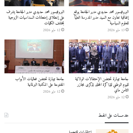
البروفيسور محمد حديدي مدير الجامعة يوقع
البروفيسور محمد حديدي مدير الجامعة يشرف
إتفاقية تعاون مع السيد مدير المدرسة العليا
على إنطلاق إمتحانات السداسيات الزوجية
للعلوم السياسية
بمختلف الكليات
13 مايو 2026
12 مايو 2026
جامعة تيبازة تحتضن الإحتفالات الولائية
جامعة تيبازة تحتضن فعاليات الأبواب
لليوم الوطني للذاكرة المخلد لذكرى مجازر
المفتوحة على المكتبة البرلمانية
الثامن ماي
12 مايو 2026
12 مايو 2026
خدمــــات على الخـط
استمارات للتحميل