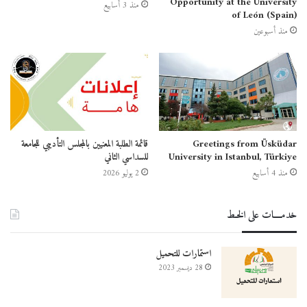
Opportunity at the University
منذ 3 أسابيع
of León (Spain)
منذ أسبوعين
Greetings from Üsküdar
قائمة الطلبة المعنيين بالمجلس التأديبي للجامعة
University in Istanbul, Türkiye
للسداسي الثاني
منذ 4 أسابيع
2 يوليو 2026
خدمــــات على الخـط
استمارات للتحميل
28 ديسمبر 2023