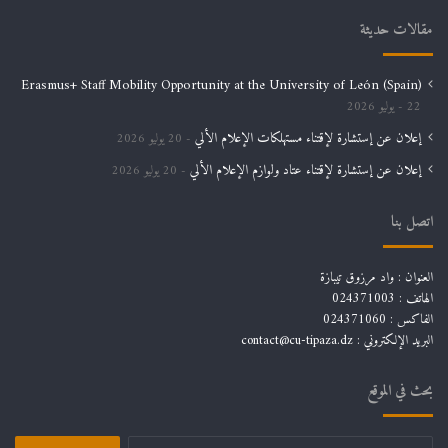
مقالات حديثة
Erasmus+ Staff Mobility Opportunity at the University of León (Spain)
22 يوليو 2026
إعلان عن إستشارة لإقتناء مستهلكات الإعلام الألي
20 يوليو 2026
إعلان عن إستشارة لإقتناء عتاد ولوازم الإعلام الألي
20 يوليو 2026
اتصل بنا
العنوان : واد مرزوق تيبازة
الهاتف : 024371003
الفاكس : 024371060
البريد الإلكتروني :
contact@cu-tipaza.dz
بحث في الموقع