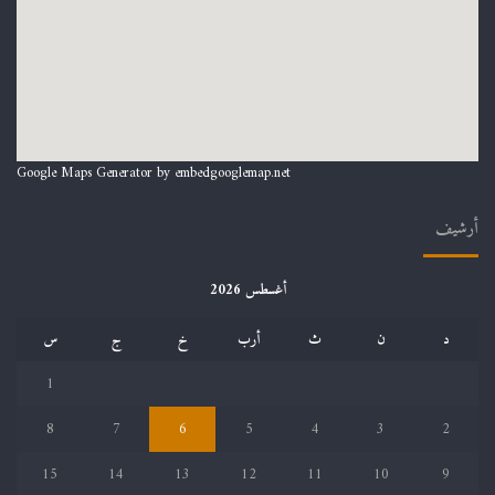
Google Maps Generator by
embedgooglemap.net
أرشيف
أغسطس 2026
د
ن
ث
أرب
خ
ج
س
1
8
7
6
5
4
3
2
15
14
13
12
11
10
9