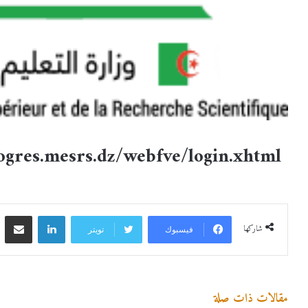
rogres.mesrs.dz/webfve/login.xhtml
شاركها
فيسبوك
تويتر
مقالات ذات صلة