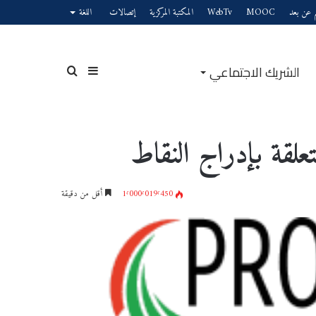
يم عن بعد
MOOC
WebTv
المكتبة المركزية
إتصالات
اللغة
الشريك الاجتماعي
1٬000٬019٬450
أقل من دقيقة