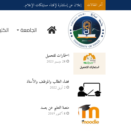
إعلان عن إستشارة لإقتناء مستهلكات الإعلام الألي
آخر المقالات
الجامعة
الكلي
خدمــــات على الخـط
استمارات للتحميل
28 ديسمبر 2023
فضاء الطالب والموظف والأستاذ
2 أبريل 2022
منصة التعليم عن بعـــد
8 أكتوبر 2019