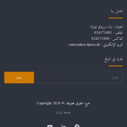
اتصل بنا
العنوان : واد مرزوق تيبازة
الهاتف : 024371003
الفاكس : 024371060
البريد الإلكتروني :
contact@cu-tipaza.dz
بحث في الموقع
البحث
عن:
جميع الحقوق محفوظة ,© Copyright 2026
جامعة تيبازة
فيسبوك
لينكدإن
يوتيوب