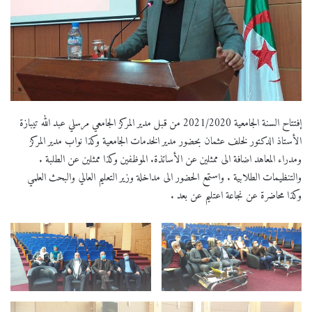
إفتتاح السنة الجامعية 2021/2020 من قبل مدير المركز الجامعي مرسلي عبد الله تيبازة
الأستاذ الدكتور لخلف عثمان بحضور مدير الخدمات الجامعية وكذا نواب مدير المركز
ومدراء المعاهد اضافة الى ممثلين عن الأساتذة. الموظفين وكذا ممثلين عن الطلبة .
والتنظيمات الطلابية . واستمع الحضور الى مداخلة وزير التعليم العالي والبحث العلمي
وكذا محاضرة عن نجاعة اعتليم عن بعد .