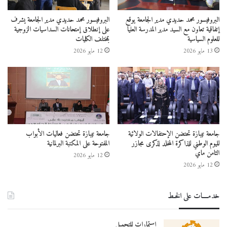
البروفيسور محمد حديدي مدير الجامعة يوقع
البروفيسور محمد حديدي مدير الجامعة يشرف
إتفاقية تعاون مع السيد مدير المدرسة العليا
على إنطلاق إمتحانات السداسيات الزوجية
للعلوم السياسية
بمختلف الكليات
13 مايو 2026
12 مايو 2026
جامعة تيبازة تحتضن الإحتفالات الولائية
جامعة تيبازة تحتضن فعاليات الأبواب
لليوم الوطني للذاكرة المخلد لذكرى مجازر
المفتوحة على المكتبة البرلمانية
الثامن ماي
12 مايو 2026
12 مايو 2026
خدمــــات على الخـط
استمارات للتحميل