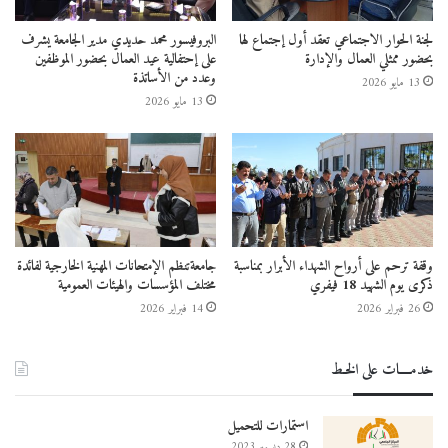
لجنة الحوار الاجتماعي تعقد أول إجتماع لها
البروفيسور محمد حديدي مدير الجامعة يشرف
بحضور ممثلي العمال والإدارة
على إحتفالية عيد العمال بحضور الموظفين
وعدد من الأساتذة
13 مايو 2026
13 مايو 2026
وقفة ترحم على أرواح الشهداء الأبرار بمناسبة
جامعةتنظم الإمتحانات المهنية الخارجية لفائدة
ذكرى يوم الشهيد 18 فيفري
مختلف المؤسسات والهيئات العمومية
26 فبراير 2026
14 فبراير 2026
خدمــــات على الخـط
استمارات للتحميل
28 ديسمبر 2023