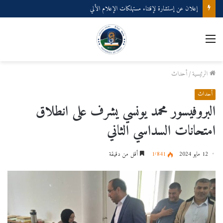
إعلان عن إستشارة لإقتناء مستهلكات الإعلام الألي
القائمة
الرئيسية
/
أحداث
أحداث
البروفيسور محمد يونسي يشرف على انطلاق
امتحانات السداسي الثاني
12 مايو 2024
1٬841
أقل من دقيقة