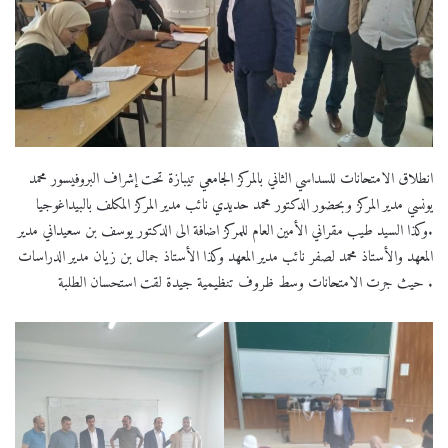
انطلاق الامتحانات للسداسي الثاني بالمركز الجامعي تيبازة تحت إشراف البروفيسور محمد
يونسي مدير المركز وبحضور الدكتور محمد حديدي نائب مدير المركز المكلف بالبيداغوجيا
.وكذا السيد طيب مقراني الأمين العام للمركز اضافة الى الدكتور يوسف بن سعيداني مدير
المعهد والأستاذ محمد لصفر نائب مدير المعهد وكذا الأستاذ جمال بن زيان مدير الدراسات
. حيث جرت الامتحانات وسط ظروف تنظيمية جيدة لقت استحسان الطلبة