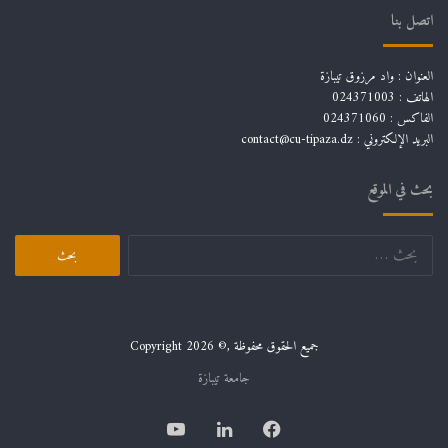
اتصل بنا
العنوان : واد مرزوق تيبازة
الهاتف : 024371003
الفاكس : 024371060
البريد الإلكتروني :
contact@cu-tipaza.dz
بحث في الموقع
البحث
عن:
جميع الحقوق محفوظة ,© Copyright 2026
جامعة تيبازة
فيسبوك
لينكدإن
يوتيوب