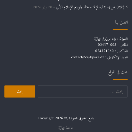
إعلان عن إستشارة لإقتناء عتاد ولوازم الإعلام الألي
20 يوليو 2026
اتصل بنا
العنوان : واد مرزوق تيبازة
الهاتف : 024371003
الفاكس : 024371060
البريد الإلكتروني :
contact@cu-tipaza.dz
بحث في الموقع
جميع الحقوق محفوظة ,© Copyright 2026
جامعة تيبازة