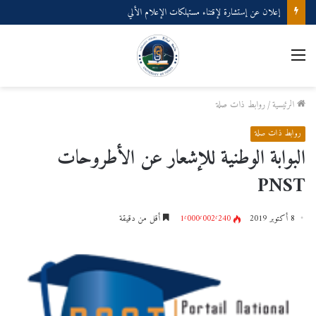
إعلان عن إستشارة لإقتناء مستهلكات الإعلام الألي
الرئيسية
/
روابط ذات صلة
روابط ذات صلة
البوابة الوطنية للإشعار عن الأطروحات
PNST
8 أكتوبر 2019
1٬000٬002٬240
أقل من دقيقة