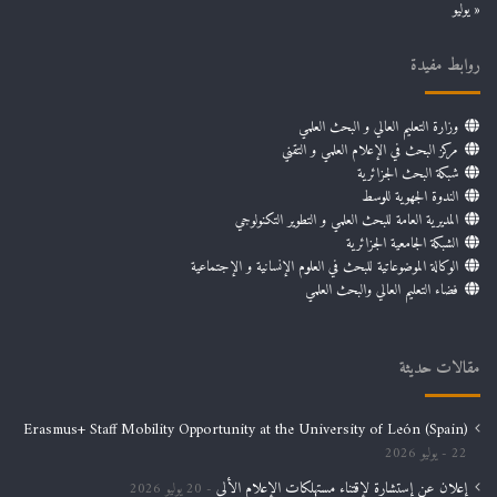
« يوليو
روابط مفيدة
وزارة التعليم العالي و البحث العلمي
مركز البحث في الإعلام العلمي و التقني
شبكة البحث الجزائرية
الندوة الجهوية للوسط
المديرية العامة للبحث العلمي و التطوير التكنولوجي
الشبكة الجامعية الجزائرية
الوكالة الموضوعاتية للبحث في العلوم الإنسانية و الإجتماعية
فضاء التعليم العالي والبحث العلمي
مقالات حديثة
Erasmus+ Staff Mobility Opportunity at the University of León (Spain)
22 يوليو 2026
إعلان عن إستشارة لإقتناء مستهلكات الإعلام الألي
20 يوليو 2026