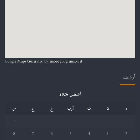
Google Maps Generator by
embedgooglemap.net
أرشيف
أغسطس 2026
د
ن
ث
أرب
خ
ج
س
1
8
7
6
5
4
3
2