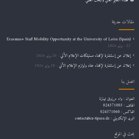
فضاء التعليم العالي والبحث العلمي
مقالات حديثة
Erasmus+ Staff Mobility Opportunity at the University of León (Spain)
22 يوليو 2026
إعلان عن إستشارة لإقتناء مستهلكات الإعلام الألي
20 يوليو 2026
إعلان عن إستشارة لإقتناء عتاد ولوازم الإعلام الألي
20 يوليو 2026
اتصل بنا
العنوان : واد مرزوق تيبازة
الهاتف : 024371003
الفاكس : 024371060
البريد الإلكتروني :
contact@cu-tipaza.dz
بحث في الموقع